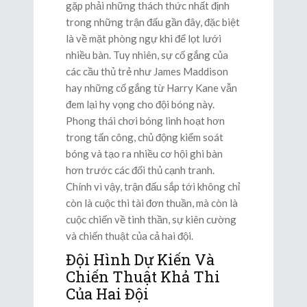
gặp phải những thách thức nhất định
trong những trận đấu gần đây, đặc biệt
là về mặt phòng ngự khi để lọt lưới
nhiều bàn. Tuy nhiên, sự cố gắng của
các cầu thủ trẻ như James Maddison
hay những cố gắng từ Harry Kane vẫn
đem lại hy vọng cho đội bóng này.
Phong thái chơi bóng linh hoạt hơn
trong tấn công, chủ động kiểm soát
bóng và tạo ra nhiều cơ hội ghi bàn
hơn trước các đối thủ cạnh tranh.
Chính vì vậy, trận đấu sắp tới không chỉ
còn là cuộc thi tài đơn thuần, mà còn là
cuộc chiến về tinh thần, sự kiên cường
và chiến thuật của cả hai đội.
Đội Hình Dự Kiến Và
Chiến Thuật Khả Thi
Của Hai Đội