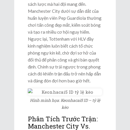
sách lược mà hai đội mang đến.
Manchester City dưới sự dẫn dắt của
huấn luyện viên Pep Guardiola thường
chơi tấn công đẹp mắt, kiểm soát bóng
và tạo ra nhiều cơ hội nguy hiểm.
Ngược lại, Tottenham với HLV đầy
kinh nghiệm luôn biết cách tổ chức
phòng ngự kín kẽ, chờ đợi sơ hở của
đối thủ để phản công và ghi bàn quyết
định. Chính sự trái ngược trong phong
cách đó khiến trận đấu trở nên hấp dẫn
và đáng đón đợi hơn bao giờ hết.
Hình minh họa: Keonhacai5 ID – tỷ lệ
kèo
Phân Tích Trước Trận:
Manchester City Vs.