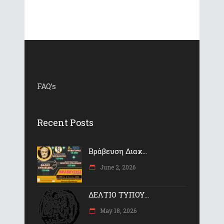
FAQ’s
Recent Posts
Βράβευση Διακ...
June 2, 2026
ΔΕΛΤΙΟ ΤΥΠΟΥ...
May 18, 2026