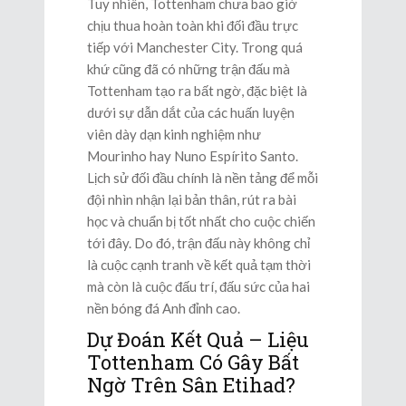
Tuy nhiên, Tottenham chưa bao giờ
chịu thua hoàn toàn khi đối đầu trực
tiếp với Manchester City. Trong quá
khứ cũng đã có những trận đấu mà
Tottenham tạo ra bất ngờ, đặc biệt là
dưới sự dẫn dắt của các huấn luyện
viên dày dạn kinh nghiệm như
Mourinho hay Nuno Espírito Santo.
Lịch sử đối đầu chính là nền tảng để mỗi
đội nhìn nhận lại bản thân, rút ra bài
học và chuẩn bị tốt nhất cho cuộc chiến
tới đây. Do đó, trận đấu này không chỉ
là cuộc cạnh tranh về kết quả tạm thời
mà còn là cuộc đấu trí, đấu sức của hai
nền bóng đá Anh đỉnh cao.
Dự Đoán Kết Quả – Liệu
Tottenham Có Gây Bất
Ngờ Trên Sân Etihad?