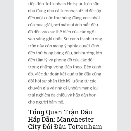
tiếp đón Tottenham Hotspur trên sân
nhà Cùng nhà cái keonhacai5.id đề cập
đến một cuộc thư hùng đáng xem nhất
của mùa giải, nơi mà mọi ánh mắt đều
đổ dồn vào sự thể hiện của các ngôi
sao sáng giá nhất. Sự cạnh tranh trong
trận này còn mang ý nghĩa quyết định
đến thứ hạng bảng đấu, ảnh hưởng lớn
đến tâm lý và phong độ của các đội
trong những vòng tiếp theo. Bên cạnh
đó, việc dự đoán kết quả trận đấu cũng
đòi hỏi sự phân tích kỹ lưỡng từ các
chuyên gia và nhà cái, nhằm mang lại
trải nghiệm đa chiều và hấp dẫn hơn
cho người hâm mộ.
Tổng Quan Trận Đấu
Hấp Dẫn: Manchester
City Đối Đầu Tottenham