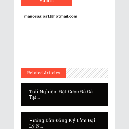
Admin
manosagios1@hotmail.com
Related Articles
Trải Nghiệm Đặt Cược Đá Gà
Tại...
Hướng Dẫn Đăng Ký Làm Đại
Lý N...