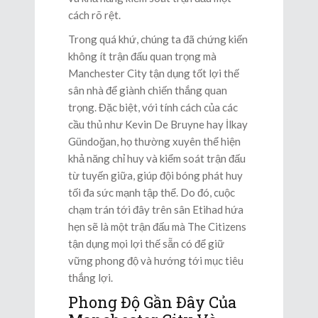
cách rõ rệt.
Trong quá khứ, chúng ta đã chứng kiến
không ít trận đấu quan trọng mà
Manchester City tận dụng tốt lợi thế
sân nhà để giành chiến thắng quan
trọng. Đặc biệt, với tính cách của các
cầu thủ như Kevin De Bruyne hay İlkay
Gündoğan, họ thường xuyên thể hiện
khả năng chỉ huy và kiểm soát trận đấu
từ tuyến giữa, giúp đội bóng phát huy
tối đa sức mạnh tập thể. Do đó, cuộc
chạm trán tới đây trên sân Etihad hứa
hẹn sẽ là một trận đấu mà The Citizens
tận dụng mọi lợi thế sẵn có để giữ
vững phong độ và hướng tới mục tiêu
thắng lợi.
Phong Độ Gần Đây Của