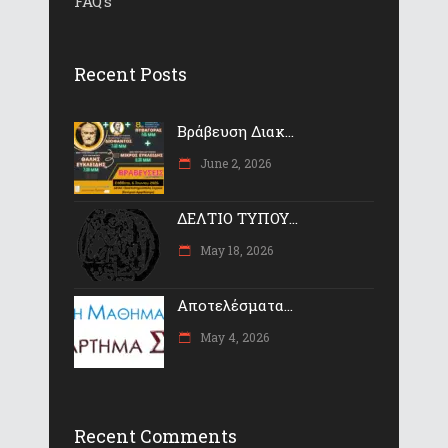
FAQ’s
Recent Posts
Βράβευση Διακ...
June 2, 2026
ΔΕΛΤΙΟ ΤΥΠΟΥ...
May 18, 2026
Αποτελέσματα...
May 4, 2026
Recent Comments