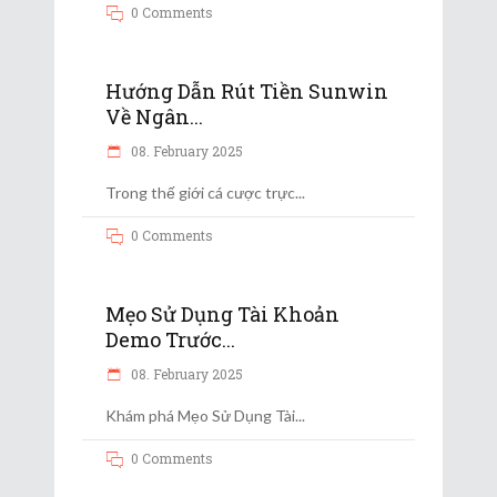
0 Comments
Hướng Dẫn Rút Tiền Sunwin
Về Ngân...
08. February 2025
Trong thế giới cá cược trực
0 Comments
Mẹo Sử Dụng Tài Khoản
Demo Trước...
08. February 2025
Khám phá Mẹo Sử Dụng Tài
0 Comments