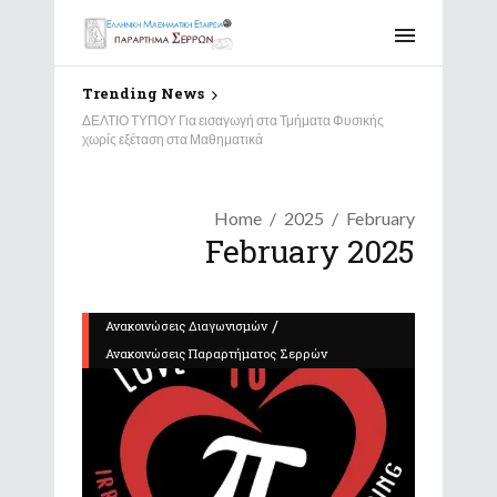
Trending News
ΔΕΛΤΙΟ ΤΥΠΟΥ Για εισαγωγή στα Τμήματα Φυσικής
χωρίς εξέταση στα Μαθηματικά
Home
2025
February
February 2025
/
Ανακοινώσεις Διαγωνισμών
Ανακοινώσεις Παραρτήματος Σερρών