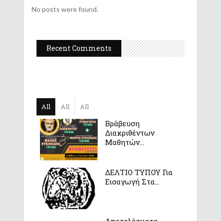
No posts were found.
Recent Comments
All
All
All
Βράβευση
Διακριθέντων
Μαθητών...
ΔΕΛΤΙΟ ΤΥΠΟΥ Για
Εισαγωγή Στα...
Αποτελέσματα