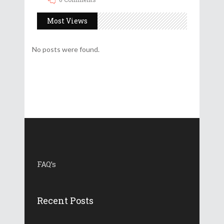
Most Views
No posts were found.
FAQ’s
Recent Posts