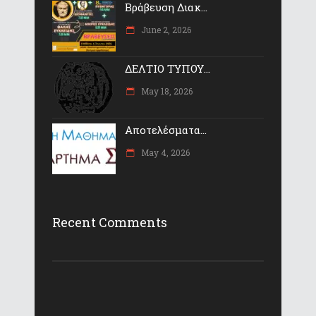
Βράβευση Διακ...
June 2, 2026
ΔΕΛΤΙΟ ΤΥΠΟΥ...
May 18, 2026
Αποτελέσματα...
May 4, 2026
Recent Comments