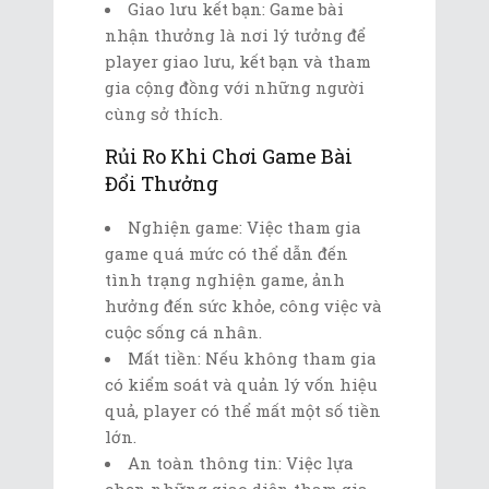
Giao lưu kết bạn: Game bài
nhận thưởng là nơi lý tưởng để
player giao lưu, kết bạn và tham
gia cộng đồng với những người
cùng sở thích.
Rủi Ro Khi Chơi Game Bài
Đổi Thưởng
Nghiện game: Việc tham gia
game quá mức có thể dẫn đến
tình trạng nghiện game, ảnh
hưởng đến sức khỏe, công việc và
cuộc sống cá nhân.
Mất tiền: Nếu không tham gia
có kiểm soát và quản lý vốn hiệu
quả, player có thể mất một số tiền
lớn.
An toàn thông tin: Việc lựa
chọn những giao diện tham gia