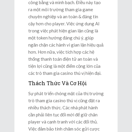
công bằng và minh bạch. Điều này tạo
ra một môi trường tham gia game
chuyên nghiệp và an toàn & đáng tin
cậy hơn cho player. Việc ứng dụng AI
trong việc phát hiện gian lận cũng là
một token hướng đáng chú ý, giúp
ngăn chặn các hành vi gian lận hiệu quả
hơn. Hơn nữa, việc tích hợp các hệ
thống thanh toán điện tử an toàn và
tiện lợi cũng là một điểm cộng lớn của
các trò tham gia casino thú vị hiện đại.
Thách Thức Và Cơ Hội
Sự phát triển chóng mặt của thị trường
trò tham gia casino thú vị cũng đặt ra
nhiều thách thức. Các nhà phát hành
cần phải liên tục đổi mới để giữ chân
player và cạnh tranh với các đối thủ.
Việc đảm bảo tính chăm sóc gửi cược