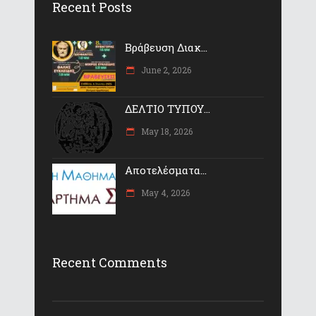
Recent Posts
Βράβευση Διακ...
June 2, 2026
ΔΕΛΤΙΟ ΤΥΠΟΥ...
May 18, 2026
Αποτελέσματα...
May 4, 2026
Recent Comments