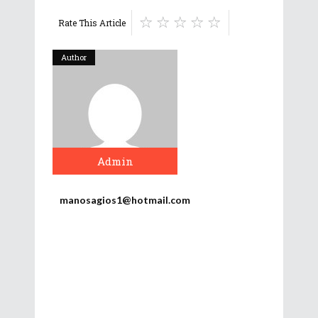
Rate This Article
Author
Admin
manosagios1@hotmail.com