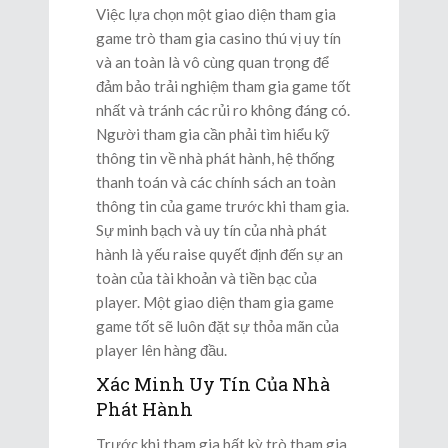
Việc lựa chọn một giao diện tham gia
game trò tham gia casino thú vị uy tín
và an toàn là vô cùng quan trọng để
đảm bảo trải nghiệm tham gia game tốt
nhất và tránh các rủi ro không đáng có.
Người tham gia cần phải tìm hiểu kỹ
thông tin về nhà phát hành, hệ thống
thanh toán và các chính sách an toàn
thông tin của game trước khi tham gia.
Sự minh bạch và uy tín của nhà phát
hành là yếu raise quyết định đến sự an
toàn của tài khoản và tiền bạc của
player. Một giao diện tham gia game
game tốt sẽ luôn đặt sự thỏa mãn của
player lên hàng đầu.
Xác Minh Uy Tín Của Nhà
Phát Hành
Trước khi tham gia bất kỳ trò tham gia