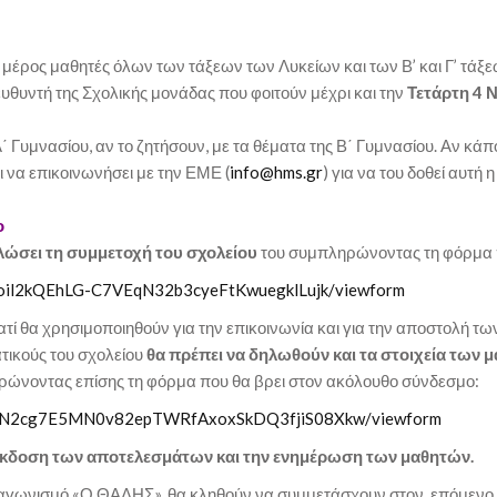
έρος μαθητές όλων των τάξεων των Λυκείων και των Β’ και Γ’ τάξεω
υθυντή της Σχολικής μονάδας που φοιτούν μέχρι και την
Τετάρτη 4 
 Γυμνασίου, αν το ζητήσουν, με τα θέματα της Β΄ Γυμνασίου. Αν κάπ
ι να επικοινωνήσει με την ΕΜΕ (
info@hms.gr
) για να του δοθεί αυτή
ο
λώσει τη συμμετοχή του σχολείου
του συμπληρώνοντας τη φόρμα π
Pzoil2kQEhLG-C7VEqN32b3cyeFtKwuegklLujk/viewform
γιατί θα χρησιμοποιηθούν για την επικοινωνία και για την αποστολή τ
τικούς του σχολείου
θα πρέπει να δηλωθούν και τα στοιχεία των 
ώνοντας επίσης τη φόρμα που θα βρει στον ακόλουθο σύνδεσμο:
MhTpN2cg7E5MN0v82epTWRfAxoxSkDQ3fjiS08Xkw/viewform
ην έκδοση των αποτελεσμάτων και την ενημέρωση των μαθητών.
ν διαγωνισμό «Ο ΘΑΛΗΣ», θα κληθούν να συμμετάσχουν στον επόμεν