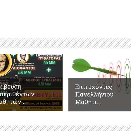
ράβευση
Επιτυχόντες
ιακριθέντων
Πανελλήνιου
θητών...
Μαθητι...