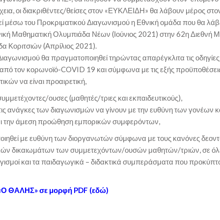
νέχεια, οι διακριθέντες/θείσες στον «ΕΥΚΛΕΙΔΗ» θα λάβουν μέρος 
ί μέσω του Προκριματικού Διαγωνισμού η Εθνική ομάδα που θα λάβ
ική Μαθηματική Ολυμπιάδα Νέων (Ιούνιος 2021) στην 62η Διεθνή Μα
 Κοριτσιών (Απρίλιος 2021).
 Διαγωνισμού θα πραγματοποιηθεί τηρώντας απαρέγκλιτα τις οδηγίες
 από τον κορωνοϊό-COVID 19 και σύμφωνα με τις εξής προϋποθέσει
ικών να είναι προαιρετική,
υμμετέχοντες/ουσες (μαθητές/τριες και εκπαιδευτικούς),
 τις ανάγκες των διαγωνισμών να γίνουν με την ευθύνη των γονέων κ
 και την άμεση προώθηση εμπορικών συμφερόντων,
ποιηθεί με ευθύνη των διοργανωτών σύμφωνα με τους κανόνες δεοντ
ν δικαιωμάτων των συμμετεχόντων/ουσών μαθητών/τριών, σε όλες 
ογισμοί και τα παιδαγωγικά – διδακτικά συμπεράσματα που προκύπτ
 «Ο ΘΑΛΗΣ» σε μορφή PDF (εδώ)