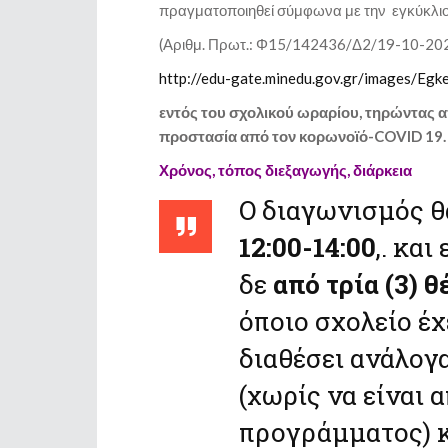
πραγματοποιηθεί σύμφωνα με την εγκύκλιο
(Αριθμ. Πρωτ.: Φ15/142436/Δ2/19-10-20
http://edu-gate.minedu.gov.gr/images/Eg
εντός του σχολικού ωραρίου, τηρώντας απ
προστασία από τον κορωνοϊό-COVID 19.
Χρόνος, τόπος διεξαγωγής, διάρκεια
Ο διαγωνισμός θ
12:00-14:00
,. και
δε
από τρία (3) 
όποιο σχολείο έχ
διαθέσει ανάλογ
(χωρίς να είναι
προγράμματος) κ