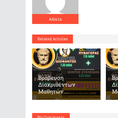
Admin
Related Articles
Βράβευση
Β
Διακριθέντων
Δ
Μαθητών...
Μα
No Comments