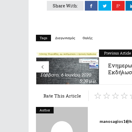
Share With:
Tags
Διαγωνισμός
Θαλής
Previous Article
Ενημερω
Εκδήλωση
Rate This Article
Author
manosagios1@h