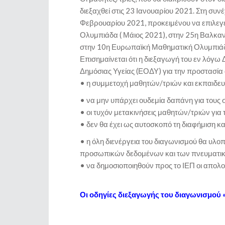
διεξαχθεί στις 23 Ιανουαρίου 2021. Στη συ
Φεβρουαρίου 2021, προκειμένου να επιλεγε
Ολυμπιάδα ( Μάιος 2021), στην 25η Βαλκαν
στην 10η Ευρωπαϊκή Μαθηματική Ολυμπιάδα
Επισημαίνεται ότι η διεξαγωγή του εν λόγω
Δημόσιας Υγείας (ΕΟΔΥ) για την προστασία
• η συμμετοχή μαθητών/τριών και εκπαιδευτ
• να μην υπάρχει ουδεμία δαπάνη για τους σ
• οι τυχόν μετακινήσεις μαθητών/τριών για
• δεν θα έχει ως αυτοσκοπό τη διαφήμιση
• η όλη διενέργεια του διαγωνισμού θα υλο
προσωπικών δεδομένων και των πνευματικώ
• να δημοσιοποιηθούν προς το ΙΕΠ οι απολ
Οι οδηγίες διεξαγωγής του διαγωνισμού