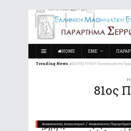
ΗΟΜΕ
ΕΜΕ
ΠΑΡΑΡΤΗΜΑ 
ΗΟΜΕ
ΕΜΕ
ΠΑΡΑΡ
Trending News
ΔΕΛΤΙΟ ΤΥΠΟΥ Για εισαγωγή στα Τμήμ
H
81ος 
/
Ανακοινώσεις Διαγωνισμών
Ανακοινώσεις Παραρτήματ