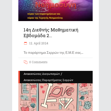
14η Διεθνής Μαθηματική
Εβδομάδα 2...
12. April 2024
Το παράρτημα Σερρών της Ε.Μ.Ε σας
0 Comments
/
Ανακοινώσεις Διαγωνισμών
Ανακοινώσεις Παραρτήματος Σερρών