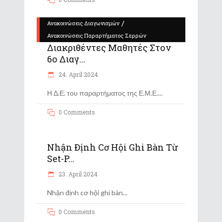
/
Ανακοινώσεις Διαγωνισμών
Ανακοινώσεις Παραρτήματος Σερρών
Διακριθέντες Μαθητές Στον
6ο Διαγ...
24. April 2024
Η Δ.Ε. του παραρτήματος της Ε.Μ.Ε.
0 Comments
Nhận Định Cơ Hội Ghi Bàn Từ
Set-P...
23. April 2024
Nhận định cơ hội ghi bàn
0 Comments