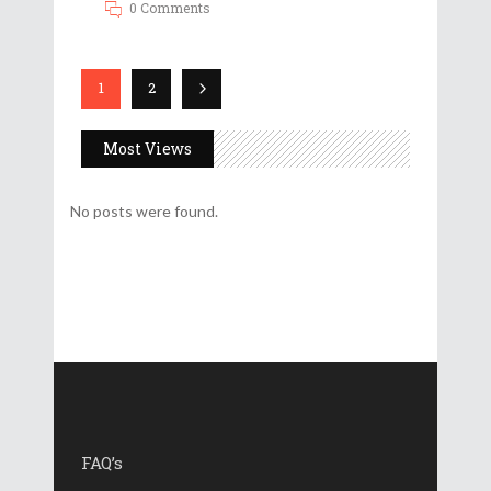
0 Comments
1
2
Most Views
No posts were found.
FAQ’s