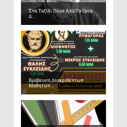
Ένα Ταξίδι Πέρα Από Τα Όρια:
Δ...
Βράβευση Διακριθέντων
Μαθητών...