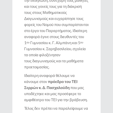
την εκδήλωση, συνεχάρη τους μαθητές
και τους γονείς τους για τη διάκρισή
τους στους Μαθηματικούς
Διαγωνισμούς και ευχαρίστησε τους
φορείς του Νομού που συμπαρίστανται
στο έργο του Παραρτήματος. Ιδιαίτερη
αναφορά έγινε στους διευθυντές του
1
Γυμνασίου κ. Γ. Αλμπάνη και 5
ου
ου
Γυμνασίου κ. Σαρηβασιλείου, σχολεία
τα οποία φιλοξένησαν
τους διαγωνισμούς και τα μαθήματα
προετοιμασίας.
Ιδιαίτερη αναφορά θέλουμε να
κάνουμε στον
πρόεδρο του ΤΕΙ
Σερρών κ. Δ. Πασχαλούδη
που μας
υποδέχτηκε και μας προσέφερε το
αμφιθέατρο του ΤΕΙ για την βράβευση.
Τέλος δεν πρέπει να παραλείψουμε να