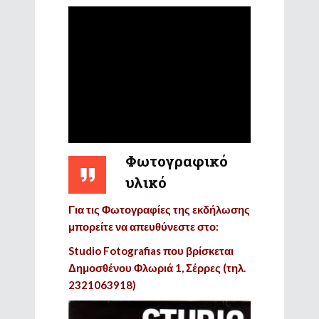
Φωτογραφικό
υλικό
Για τις Φωτογραφίες της εκδήλωσης
μπορείτε να απευθύνεστε στο:
Studio Fotografias που βρίσκεται
Δημοσθένου Φλωριά 1, Σέρρες (τηλ.
2321063918)