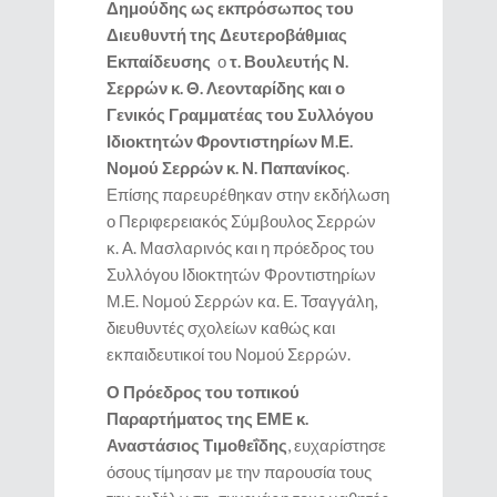
Δημούδης ως εκπρόσωπος του
Διευθυντή της Δευτεροβάθμιας
Εκπαίδευσης
ο
τ. Βουλευτής Ν.
Σερρών κ. Θ. Λεονταρίδης και ο
Γενικός Γραμματέας του Συλλόγου
Ιδιοκτητών Φροντιστηρίων Μ.Ε.
Νομού Σερρών κ. Ν. Παπανίκος
.
Επίσης παρευρέθηκαν στην εκδήλωση
ο Περιφερειακός Σύμβουλος Σερρών
κ. Α. Μασλαρινός και η πρόεδρος του
Συλλόγου Ιδιοκτητών Φροντιστηρίων
Μ.Ε. Νομού Σερρών κα. Ε. Τσαγγάλη,
διευθυντές σχολείων καθώς και
εκπαιδευτικοί του Νομού Σερρών.
Ο Πρόεδρος του τοπικού
Παραρτήματος της ΕΜΕ κ.
Αναστάσιος Τιμοθεΐδης
, ευχαρίστησε
όσους τίμησαν με την παρουσία τους