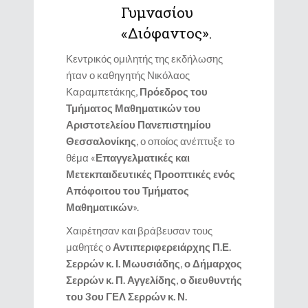
Γυμνασίου
«Διόφαντος».
Κεντρικός ομιλητής της εκδήλωσης
ήταν ο καθηγητής Νικόλαος
Καραμπετάκης,
Πρόεδρος του
Τμήματος Μαθηματικών του
Αριστοτελείου Πανεπιστημίου
Θεσσαλονίκης
, ο οποίος ανέπτυξε το
θέμα «
Επαγγελματικές και
Μετεκπαιδευτικές Προοπτικές ενός
Απόφοιτου του Τμήματος
Μαθηματικών
».
Χαιρέτησαν και βράβευσαν τους
μαθητές ο
Αντιπεριφερειάρχης Π.Ε.
Σερρών κ. Ι. Μωυσιάδης
,
ο Δήμαρχος
Σερρών κ. Π. Αγγελίδης
,
ο διευθυντής
του 3ου ΓΕΛ Σερρών κ. Ν.