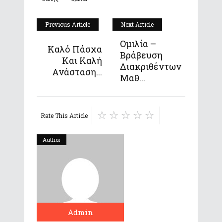
Previous Article
Next Article
Ομιλία –
Καλό Πάσχα
Βράβευση
Και Καλή
Διακριθέντων
Ανάσταση...
Μαθ...
Rate This Article
Author
Admin