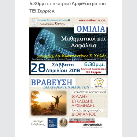
6:30μμ
στο κεντρικό
Αμφιθέατρο του
ΤΕΙ Σερρών
.