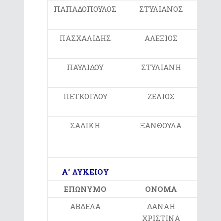
ΠΑΠΑΔΟΠΟΥΛΟΣ
ΣΤΥΛΙΑΝΟΣ
2ο
ΠΑΣΧΑΛΙΔΗΣ
ΑΛΕΞΙΟΣ
6ο
ΠΑΥΛΙΔΟΥ
ΣΤΥΛΙΑΝΗ
2ο
ΠΕΤΚΟΓΛΟΥ
ΖΕΛΙΟΣ
1ο
ΣΑΔΙΚΗ
ΞΑΝΘΟΥΛΑ
Γ
Η
Α’ ΛΥΚΕΙΟΥ
ΕΠΩΝΥΜΟ
ΟΝΟΜΑ
ΑΒΔΕΛΑ
ΔΑΝΑΗ
ΑΡ
ΧΡΙΣΤΙΝΑ
ΕΚΠ