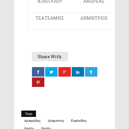
ΚΙΛΟΓΛΛΟΥ
ΑΝΔΡΕΑΣ
ΛΥΚ
ΤΣΑΤΣΑΜΗΣ
ΔΗΜΗΤΡΙΟΣ
ΛΥΚ
Share With:
Tags
Αρχιμήδης
Διόφαντος
Ευκλείδης
Θαλής
Ομιλία