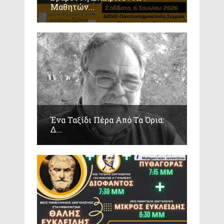
Μαθητών...
Ένα Ταξίδι Πέρα Από Τα Όρια:
Δ...