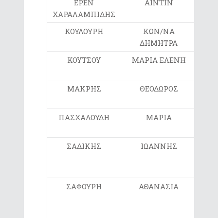
ΕΡΕΝ
ΑΙΝΤΙΝ
3ο
ΧΑΡΑΛΑΜΠΙΔΗΣ
ΚΟΥΛΟΥΡΗ
ΚΩΝ/ΝΑ
2ο
ΔΗΜΗΤΡΑ
ΚΟΥΤΣΟΥ
ΜΑΡΙΑ ΕΛΕΝΗ
4ο
ΜΑΚΡΗΣ
ΘΕΟΔΩΡΟΣ
5ο
ΠΑΣΧΑΛΟΥΔΗ
ΜΑΡΙΑ
4ο
ΣΑΔΙΚΗΣ
ΙΩΑΝΝΗΣ
Γ
Η
ΣΑΦΟΥΡΗ
ΑΘΑΝΑΣΙΑ
Γ