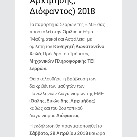
Αρχιμήδης,
Διόφαντος) 2018
Το παράρτημα Σερρών της Ε.Μ.Ε σας
προσκαλεί στην
Oμιλία
με θέμα
“Μαθηματικοί και Ασφάλεια” με
ομιλητή τον
Καθηγητή Κωνσταντίνο
Χειλά
, Πρόεδρο του Τμήματος
Μηχανικών Πληροφορικής ΤΕΙ
Σερρών
.
Θα ακολουθήσει η Βράβευση των
διακριθέντων μαθητών των
Πανελληνίων Διαγωνισμών της ΕΜΕ
(
Θαλής, Ευκλείδης, Αρχιμήδης
)
καθώς και του 2ου τοπικού
διαγωνισμού
Διόφαντος
.
Η εκδήλωση θα πραγματοποιηθεί το
Σάββατο, 28 Απριλίου 2018
και ώρα