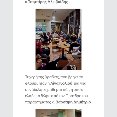
κ.
Τσιμπίρης Αλκιβιάδης .
Τυχερή της βραδιάς, που βρήκε το
φλουρί, ήταν η
Λίνα Κολιού
, μια νέα
συνάδελφος μαθηματικός, η οποία
έλαβε το δώρο από τον Πρόεδρο του
παραρτήματος κ.
Βαρσάμη Δημήτριο
.