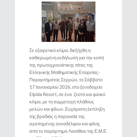
Σε εξαιρετικό κλίμα, διεξήχθη η
καθιερωμένη εκδήλωση για την κοπή
της πρωτοχρονιάτικης πίτας της
Ελληνικής Μαθηματικής Εταιρείας-
Παραρτήματος Σερρών, το Σάββατο
17 Ιανουαρίου 2026, στο ξενοδοχείο
Elpida Resort, σε ένα ζεστό και φιλικό
κλίμα, με τη συμμετοχή πλήθους
μελών και φίλων. Ευχάριστη έκπληξη
της βραδιάς η παρουσία της
αγαπημένης συναδέλφου και φίλης
από το παράρτημα Λασιθίου της Ε.Μ.Ε.