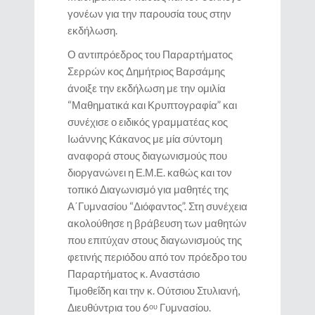
γονέων για την παρουσία τους στην
εκδήλωση.
Ο αντιπρόεδρος του Παραρτήματος
Σερρών κος Δημήτριος Βαρσάμης
άνοιξε την εκδήλωση με την ομιλία
“Μαθηματικά και Κρυπτογραφία” και
συνέχισε ο ειδικός γραμματέας κος
Ιωάννης Κάκανος με μία σύντομη
αναφορά στους διαγωνισμούς που
διοργανώνει η Ε.Μ.Ε. καθώς και τον
τοπικό Διαγωνισμό για μαθητές της
Α΄Γυμνασίου “Διόφαντος”. Στη συνέχεια
ακολούθησε η βράβευση των μαθητών
που επιτύχαν στους διαγωνισμούς της
φετινής περιόδου από τον πρόεδρο του
Παραρτήματος κ. Αναστάσιο
Τιμοθεΐδη και την κ. Ούτσιου Στυλιανή,
Διευθύντρια του 6
Γυμνασίου.
ου