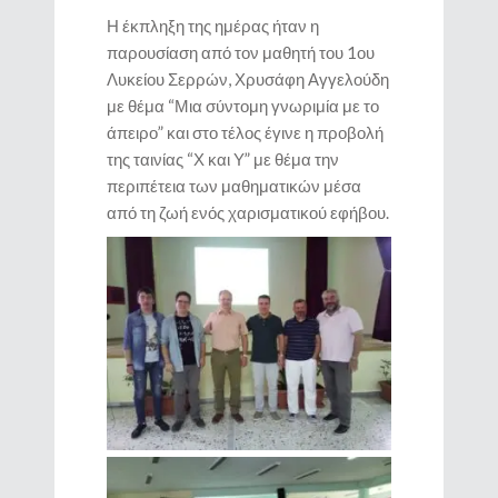
Η έκπληξη της ημέρας ήταν η
παρουσίαση από τον μαθητή του 1ου
Λυκείου Σερρών, Χρυσάφη Αγγελούδη
με θέμα “Μια σύντομη γνωριμία με το
άπειρο” και στο τέλος έγινε η προβολή
της ταινίας “Χ και Υ” με θέμα την
περιπέτεια των μαθηματικών μέσα
από τη ζωή ενός χαρισματικού εφήβου.