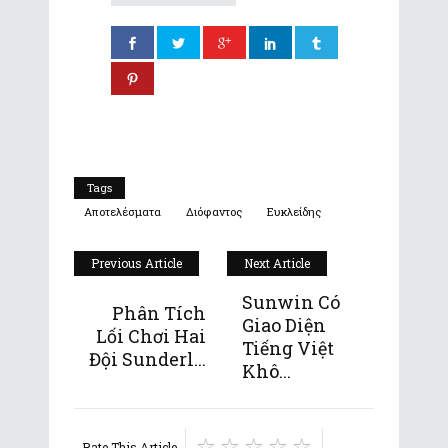
Tags
Αποτελέσματα
Διόφαντος
Ευκλείδης
Previous Article
Next Article
Sunwin Có
Phân Tích
Giao Diện
Lối Chơi Hai
Tiếng Việt
Đội Sunderl...
Khô...
Rate This Article