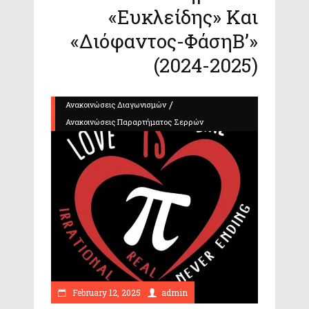
«Ευκλείδης» Και
«Διόφαντος-ΦάσηΒ’»
(2024-2025)
/
Ανακοινώσεις Διαγωνισμών
Ανακοινώσεις Παραρτήματος Σερρών
February 12, 2025
admin