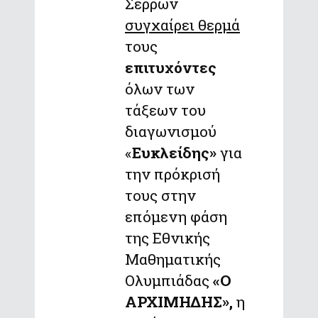
Σερρών
συγχαίρει θερμά
τους
επιτυχόντες
όλων των
τάξεων του
διαγωνισμού
«
Ευκλείδης»
για
την πρόκρισή
τους στην
επόμενη φάση
της Εθνικής
Μαθηματικής
Ολυμπιάδας
«Ο
ΑΡΧΙΜΗΔΗΣ»,
η