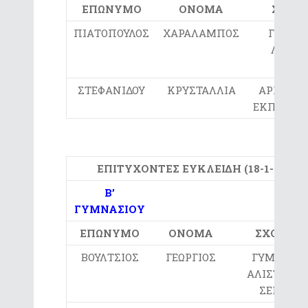
ΕΠΩΝΥΜΟ
ΟΝΟΜΑ
ΣΧΟΛΕ
ΠΙΑΤΟΠΟΥΛΟΣ
ΧΑΡΑΛΑΜΠΟΣ
ΓΥΜΝΑ
ΛΕΥΚ
ΣΕΡΡ
ΣΤΕΦΑΝΙΔΟΥ
ΚΡΥΣΤΑΛΛΙΑ
ΑΡΙΣΤΟΤ
ΕΚΠΑΙΔΕΥ
ΕΠΙΤΥΧΟΝΤΕΣ ΕΥΚΛΕΙΔΗ (18-1-2025)
Β’
ΓΥΜΝΑΣΙΟΥ
ΕΠΩΝΥΜΟ
ΟΝΟΜΑ
ΣΧΟΛΕΙΟ
ΒΟΥΛΤΣΙΟΣ
ΓΕΩΡΓΙΟΣ
ΓΥΜΝΑΣΙ
ΑΛΙΣΤΡΑΤΗ
ΣΕΡΡΩΝ