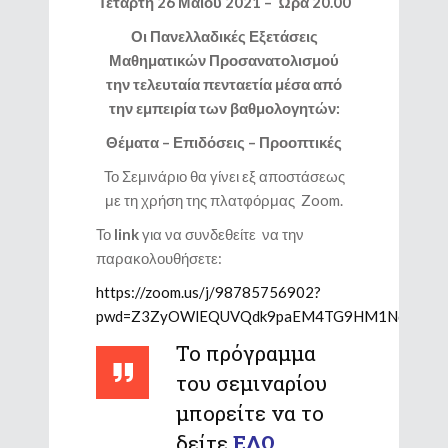
Τετάρτη 26 Μαΐου 2021 – Ώρα 20.00
Οι Πανελλαδικές Εξετάσεις
Μαθηματικών Προσανατολισμού
την τελευταία πενταετία μέσα από
την εμπειρία των βαθμολογητών:
Θέματα – Επιδόσεις – Προοπτικές
Το Σεμινάριο θα γίνει εξ αποστάσεως
με τη χρήση της πλατφόρμας Zoom.
Το
link
για να συνδεθείτε να την
παρακολουθήσετε:
https://zoom.us/j/98785756902?
pwd=Z3ZyOWlEQUVQdk9paEM4TG9HM1Nqdz09
Το πρόγραμμα
του σεμιναρίου
μπορείτε να το
δείτε
ΕΔΩ