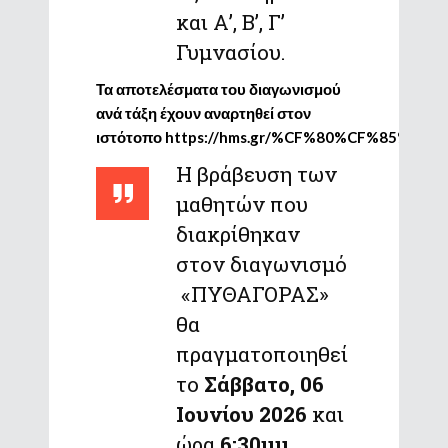
και Α’, Β’, Γ’
Γυμνασίου.
Τα αποτελέσματα του διαγωνισμού
ανά τάξη έχουν αναρτηθεί στον
ιστότοπο
https://hms.gr/%CF%80%CF%85%
Η βράβευση των
μαθητών που
διακρίθηκαν
στον διαγωνισμό
«ΠΥΘΑΓΟΡΑΣ»
θα
πραγματοποιηθεί
το
Σάββατο, 06
Ιουνίου 2026
και
ώρα
6:30μμ