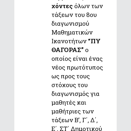
χόντες
όλων των
τάξεων του 8ου
διαγωνισμού
Μαθηματικών
Ικανοτήτων
“ΠΥ
ΘΑΓΟΡΑΣ”
ο
οποίος είναι ένας
νέος πρωτότυπος
ως προς τους
στόχους του
διαγωνισμός για
μαθητές και
μαθήτριες των
τάξεων Β’, Γ΄, Δ΄,
Ε΄, ΣΤ΄ Δημοτικού