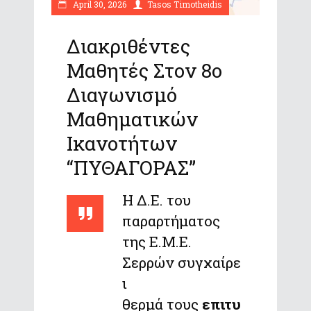
April 30, 2026
Tasos Timotheidis
Διακριθέντες
Μαθητές Στον 8ο
Διαγωνισμό
Μαθηματικών
Ικανοτήτων
“ΠΥΘΑΓΟΡΑΣ”
Η Δ.Ε. του
παραρτήματος
της Ε.Μ.Ε.
Σερρών συγχαίρε
ι
θερμά τους
επιτυ