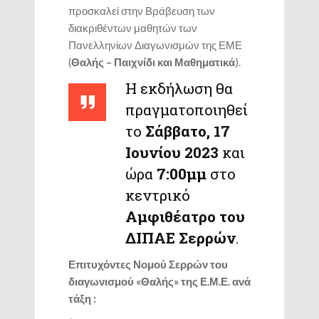
προσκαλεί στην Βράβευση των
διακριθέντων μαθητών των
Πανελληνίων Διαγωνισμών της ΕΜΕ
(
Θαλής – Παιχνίδι και Μαθηματικά
).
Η εκδήλωση θα
πραγματοποιηθεί
το
Σάββατο, 17
Ιουνίου 2023
και
ώρα
7:00μμ
στο
κεντρικό
Αμφιθέατρο του
ΔΙΠΑΕ Σερρών
.
Επιτυχόντες Νομού Σερρών του
διαγωνισμού «Θαλής» της Ε.Μ.Ε. ανά
τάξη :