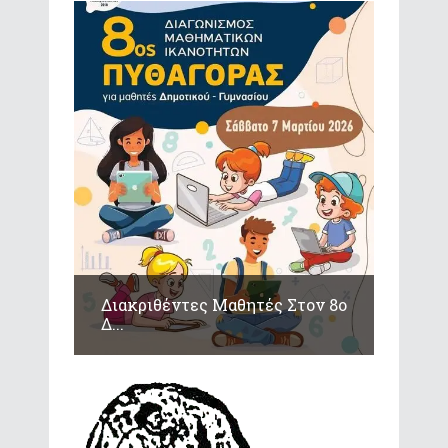
Διακριθέντες Μαθητές Στον 8ο
Δ...