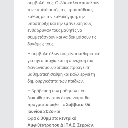
συμβολή τους. Οι δάσκαλοι αποτελούν
την καρδιά αυτής της προσπάθειας,
καθώς με την καθοδήγηση, την
υποστήριξη και την έμπνευσή τους
ενθάρρυναν τους μαθητές να
συμμετάσχουν και να δοκιμάσουν τις
δυνάμεις τους.
Η συμβολή όλων σας είναι καθοριστική
για την επιτυχία και τη συνέχιση του
διαγωνισμού, ο οποίος προάγει τη
μαθηματική σκέψη και καλλιεργεί τη
δημιουργικότητα των παιδιών.
Η βράβευση των μαθητών που
διακρίθηκαν στον διαγωνισμό θα
πραγματοποιηθεί το
Σάββατο, 06
Ιουνίου 2026
και
ώρα
6:30μμ
στο
κεντρικό
Αμφιθέατρο του ΔΙ.ΠΑ.Ε. Σερρών
.