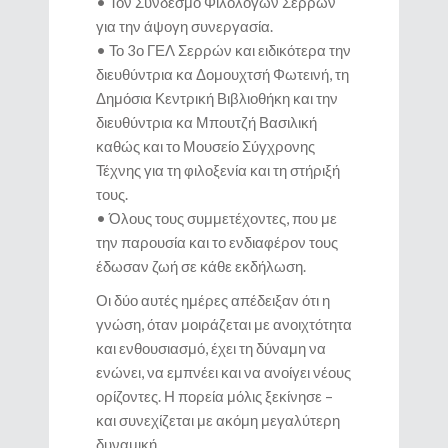
• Τον Σύνδεσμο Φιλολόγων Σερρών
για την άψογη συνεργασία.
• Το 3ο ΓΕΛ Σερρών και ειδικότερα την
διευθύντρια κα Δομουχτσή Φωτεινή, τη
Δημόσια Κεντρική Βιβλιοθήκη και την
διευθύντρια κα Μπουτζή Βασιλική
καθώς και το Μουσείο Σύγχρονης
Τέχνης για τη φιλοξενία και τη στήριξή
τους.
• Όλους τους συμμετέχοντες, που με
την παρουσία και το ενδιαφέρον τους
έδωσαν ζωή σε κάθε εκδήλωση.
Οι δύο αυτές ημέρες απέδειξαν ότι η
γνώση, όταν μοιράζεται με ανοιχτότητα
και ενθουσιασμό, έχει τη δύναμη να
ενώνει, να εμπνέει και να ανοίγει νέους
ορίζοντες. Η πορεία μόλις ξεκίνησε –
και συνεχίζεται με ακόμη μεγαλύτερη
δυναμική.