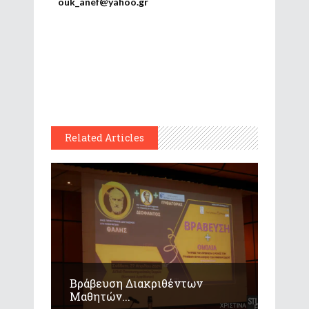
ouk_anef@yahoo.gr
Related Articles
Βράβευση Διακριθέντων
Μαθητών...