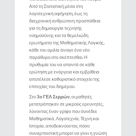
Από τη Στατιστική μέσα στη
λογοτεχνική αφήγηση, έως τη
διαχρονική ανθρώπινη προσπάθεια
για τη δημιουργία τεχνητής
νοημοσύνης και τα θεμελιώδη
ερωτήματα της Μαθηματικής Λογικής,
κάθε του ομιλία άνοιγε ένα νέο
παράθυρο στο σκέπτεσθαι. Η
προθυμία του να απαντά σε κάθε
ερώτηση με ενάργεια και εμβρίθεια
αποτέλεσε καθοριστικό στοιχείο της
επιτυχίας του διημέρου.
Στο
3ο ΓΕΛ Σερρών
, οι μαθητές
μετατράπηκαν σε μικρούς ερευνητές,
λύνοντας έναν γρίφο που συνέδεε
Μαθηματικά, Λογοτεχνία, Τέχνη και
Ιστορία, αποδεικνύοντας πόσο
συναρπαστική μπορεί να γίνει η γνώση