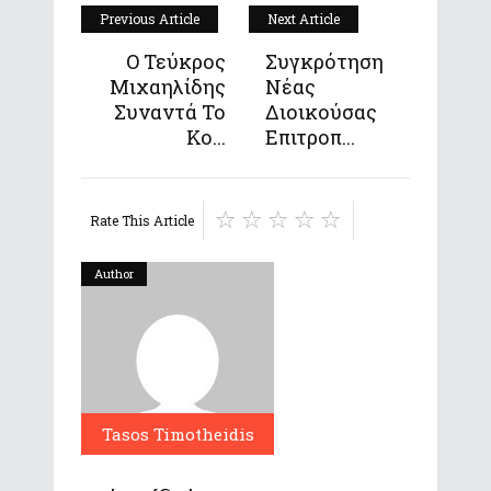
Previous Article
Next Article
Ο Τεύκρος
Συγκρότηση
Μιχαηλίδης
Νέας
Συναντά Το
Διοικούσας
Κο...
Επιτροπ...
Rate This Article
Author
Tasos Timotheidis