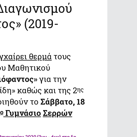
Διαγωνισμού
ος» (2019-
γχαίρει θερμά
τους
ου Μαθητικού
Διόφαντος»
για την
δη» καθώς και της 2
ης
οιηθούν το
Σάββατο, 18
Γυμνάσιο
Σερρών
ο
 Ιανουαρίου 2020 (3μμ – 6μμ) στο 5ο