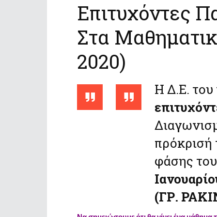
Επιτυχόντες Π
Στα Μαθηματικ
2020)
Η Δ.Ε. το
επιτυχόντ
Διαγωνισμ
πρόκρισή 
φάσης του
Ιανουαρίο
(ΓΡ. ΡΑΚΙ
Να σημειώσουμε ότι θα γίνει ένα μάθημα 