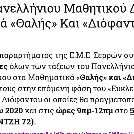
ανελλήνιου Μαθητικού 
ά «Θαλής» Και «Διόφαντ
υ παραρτήματος της Ε.Μ.Ε. Σερρών
συ
ες
όλων των τάξεων του Πανελλήνι
ού στα Μαθηματικά «
Θαλής»
και «
τους στην επόμενη φάση του «Ευκλεί
 Διόφαντου οι οποίες θα πραγματοπ
υ 2020
και στις
ώρες 9πμ-12πμ
στο
5
ΝΤΖΗ 72).
προετοιμασίας για τον Ευκλείδη και τον Διόφαντο, το Σάββατο 11