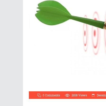
0 Comments
2018
Views
Decemb