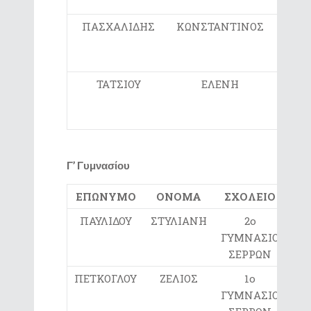
ΣΕΡ
ΠΑΣΧΑΛΙΔΗΣ
ΚΩΝΣΤΑΝΤΙΝΟΣ
6
ΓΥΜΝ
ΣΕΡ
ΤΑΤΣΙΟΥ
ΕΛΕΝΗ
5
ΓΥΜΝ
ΣΕΡ
Γ’ Γυμνασίου
ΕΠΩΝΥΜΟ
ΟΝΟΜΑ
ΣΧΟΛΕΙΟ
ΠΑΥΛΙΔΟΥ
ΣΤΥΛΙΑΝΗ
2ο
ΓΥΜΝΑΣΙΟ
ΣΕΡΡΩΝ
ΠΕΤΚΟΓΛΟΥ
ΖΕΛΙΟΣ
1ο
ΓΥΜΝΑΣΙΟ