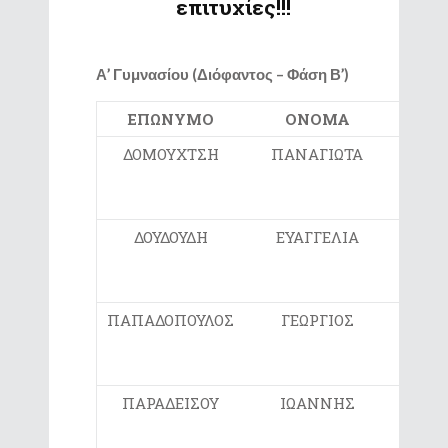
επιτυχίες!!!
Α’ Γυμνασίου (Διόφαντος – Φάση Β’)
ΕΠΩΝΥΜΟ
ΟΝΟΜΑ
ΣΧΟΛ
ΔΟΜΟΥΧΤΣΗ
ΠΑΝΑΓΙΩΤΑ
1
ΓΥΜΝ
ΣΕΡ
ΔΟΥΔΟΥΔΗ
ΕΥΑΓΓΕΛΙΑ
4
ΓΥΜΝ
ΣΕΡ
ΠΑΠΑΔΟΠΟΥΛΟΣ
ΓΕΩΡΓΙΟΣ
1
ΓΥΜΝ
ΣΕΡ
ΠΑΡΑΔΕΙΣΟΥ
ΙΩΑΝΝΗΣ
5
ΓΥΜΝ