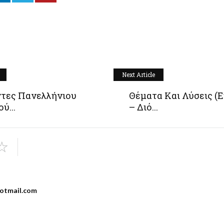
Next Article
ντες Πανελλήνιου
Θέματα Και Λύσεις (
ύ...
– Διό...
otmail.com