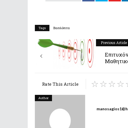
Tags
Βασιλόπιτα
Previous Article
Επιτυχό
Μαθητικο
Rate This Article
Author
manosagios1@h