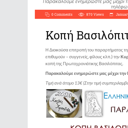
0 Comments
870
Views
January
Κοπή Βασιλόπι
Η Διοικούσα επιτροπή του παραρτήματος τ
επιθυμούν – συγγενείς, φίλους κλπ.) την
Κυρ
κοπή της Πρωτοχρονιάτικης Βασιλόπιτας.
Παρακαλούμε ενημερώστε μας μέχρι την 
Τιμή ανά άτομο 13€ (Στην τιμή συμπεριλαμβά