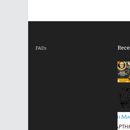
Rece
FAQ’s