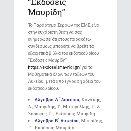
“Εκδόσεις
Μαυρίδη”
Το Παράρτημα Σερρών της ΕΜΕ είναι
στην ευχάριστη θέση να σας
ενημερώσει ότι στους παρακάτω
συνδέσμους μπορείτε να βρείτε τα
εξαιρετικά βιβλία του εκδοτικού οίκου
“Εκδόσεις Μαυρίδη”
https://ekdoseismavridi.gr/
για τα
Μαθηματικά όλων των τάξεων του
Λυκείου, μετά από έγγραφη άδεια του
εκδοτικού οίκου.
Άλγεβρα Α ́ Λυκείου
, Κανάκης,
Λ., Μαυρίδης, Γ., Μυταρέλλης, Π. &
Σαράφης, Γ. , Εκδόσεις Μαυρίδη
Άλγεβρα Β ́ Λυκείου
,
Μαυρίδης,
Γ. , Εκδόσεις Μαυρίδη