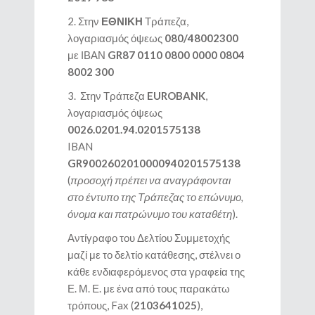
2. Στην
ΕΘΝΙΚΗ
Τράπεζα,
λογαριασμός όψεως
080/48002300
με ΙΒΑΝ
GR87 0110 0800 0000 0804
8002 300
3. Στην Τράπεζα
EUROBANK
,
λογαριασμός όψεως
0026.0201.94.0201575138
IBAN
GR9002602010000940201575138
(
προσοχή πρέπει να αναγράφονται
στο έντυπο της Τράπεζας το επώνυμο,
όνομα και πατρώνυμο του καταθέτη
).
Αντίγραφο του Δελτίου Συμμετοχής
μαζί με το δελτίο κατάθεσης, στέλνει ο
κάθε ενδιαφερόμενος στα γραφεία της
Ε. Μ. Ε. με ένα από τους παρακάτω
τρόπους, Fax (
2103641025
),