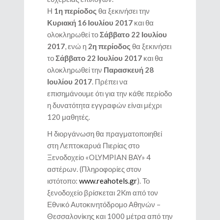
Η
1η περίοδος
θα ξεκινήσει την
Κυριακή 16 Ιουλίου 2017
και θα
ολοκληρωθεί το
Σάββατο 22 Ιουλίου
2017
, ενώ η
2η περίοδος
θα ξεκινήσει
το
Σάββατο 22 Ιουλίου 2017
και θα
ολοκληρωθεί την
Παρασκευή 28
Ιουλίου
2017
. Πρέπει να
επισημάνουμε ότι για την κάθε περίοδο
η δυνατότητα εγγραφών είναι μέχρι
120 μαθητές.
Η διοργάνωση θα πραγματοποιηθεί
στη Λεπτοκαρυά Πιερίας στο
Ξενοδοχείο «OLYMPIAN BAY» 4
αστέρων. (Πληροφορίες στον
ιστότοπο:
www.reahotels.gr
). Το
ξενοδοχείο βρίσκεται 2Km από τον
Εθνικό Αυτοκινητόδρομο Αθηνών –
Θεσσαλονίκης και 1000 μέτρα από την