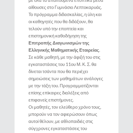
με όλα τα απαιτούμενα εποπτικά μέσα
αίθουσες στο Γυμνάσιο Λεπτοκαρυάς.
Το πρόγραμμα διδασκαλίας, η ύλη και
οι καθηγητές που θα διδάξουν, θα
τελούν υπό την εποπτεία και
επιστημονική καθοδήγηση της
Επιτροπής Διαγωνισμών της
Ελληνικής Μαθηματικής Εταιρείας
.
Σε κάθε μαθητή, με την άφιξή του στις
εγκαταστάσεις του 11ου Μ. Κ. Σ. θα
δίνεται τσάντα που θα περιέχει
σημειώσεις των μαθημάτων ανάλογες
με την τάξη του. Προγραμματίζονται
επίσης επίκαιρες διαλέξεις από
επιφανείς επιστήμονες.
Οι μαθητές, τον ελεύθερο χρόνο τους,
μπορούν να τον αφιερώσουν όπως
αυτοί θέλουν, με αθλοπαιδιές στις
σύγχρονες εγκαταστάσεις του