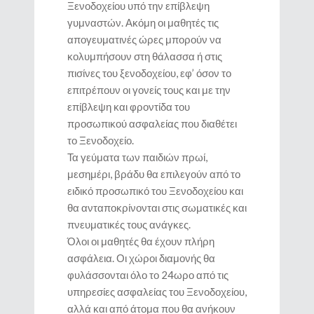
Ξενοδοχείου υπό την επίβλεψη
γυμναστών. Ακόμη οι μαθητές τις
απογευματινές ώρες μπορούν να
κολυμπήσουν στη θάλασσα ή στις
πισίνες του ξενοδοχείου, εφ’ όσον το
επιτρέπουν οι γονείς τους και με την
επίβλεψη και φροντίδα του
προσωπικού ασφαλείας που διαθέτει
το Ξενοδοχείο.
Τα γεύματα των παιδιών πρωί,
μεσημέρι, βράδυ θα επιλεγούν από το
ειδικό προσωπικό του Ξενοδοχείου και
θα ανταποκρίνονται στις σωματικές και
πνευματικές τους ανάγκες.
Όλοι οι μαθητές θα έχουν πλήρη
ασφάλεια. Οι χώροι διαμονής θα
φυλάσσονται όλο το 24ωρο από τις
υπηρεσίες ασφαλείας του Ξενοδοχείου,
αλλά και από άτομα που θα ανήκουν