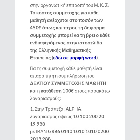
στην οργανωτική επιτροπή του Μ. Κ. Σ.
Το κόστος συμμετοχής για κάθε
μαθητή ανέρχεται στο ποσόν των
450€ όπως και πέρσι, τη δε φόρμα
συμμετοχής μπορεί να τη βρει ο κάθε
ενδιαφερόμενος στην ιστοσελίδα
της Ελληνικής Μαθηματικής
Εταιρείας
(
εδώ σε μορφή word
).
Για τη συμμετοχή κάθε μαθητή είναι
απαραίτητη η συμπλήρωση του
ΔΕΛΤΙΟΥ ΣΥΜΜΕΤΟΧΗΣ ΜΑΘΗΤΗ
και η
κατάθεση 100€
στους παρακάτω
λογαριασμούς:
1. Στην Τράπεζα:
ALPHA
,
λογαριασμός όψεως
10 100 200 20
19 988
με ΙΒΑΝ
GR86 0140 1010 1010 0200
2019 988