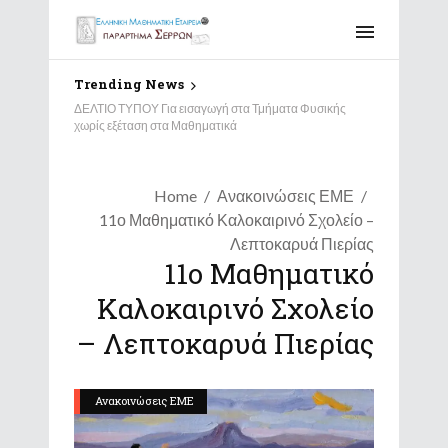
Trending News
Αποτελέσματα Διαγωνισμού “Παιχνίδι και Μαθηματικά”
ΔΕΛΤΙΟ ΤΥΠΟΥ Για εισαγωγή στα Τμήματα Φυσικής
2026 – Παράρτημα Σερρών
χωρίς εξέταση στα Μαθηματικά
Home
Ανακοινώσεις ΕΜΕ
11ο Μαθηματικό Καλοκαιρινό Σχολείο –
Λεπτοκαρυά Πιερίας
11ο Μαθηματικό
Καλοκαιρινό Σχολείο
– Λεπτοκαρυά Πιερίας
Ανακοινώσεις ΕΜΕ