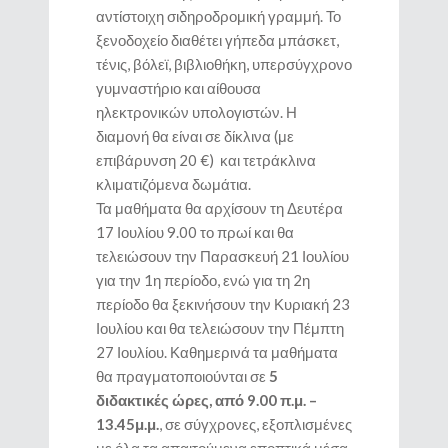
αντίστοιχη σιδηροδρομική γραμμή. Το
ξενοδοχείο διαθέτει γήπεδα μπάσκετ,
τένις, βόλεϊ, βιβλιοθήκη, υπερσύγχρονο
γυμναστήριο και αίθουσα
ηλεκτρονικών υπολογιστών. Η
διαμονή θα είναι σε δίκλινα (με
επιβάρυνση 20 €) και τετράκλινα
κλιματιζόμενα δωμάτια.
Τα μαθήματα θα αρχίσουν τη Δευτέρα
17 Ιουλίου 9.00 το πρωί και θα
τελειώσουν την Παρασκευή 21 Ιουλίου
για την 1η περίοδο, ενώ για τη 2η
περίοδο θα ξεκινήσουν την Κυριακή 23
Ιουλίου και θα τελειώσουν την Πέμπτη
27 Ιουλίου. Καθημερινά τα μαθήματα
θα πραγματοποιούνται σε
5
διδακτικές ώρες, από 9.00 π.μ. –
13.45μ.μ.
, σε σύγχρονες, εξοπλισμένες