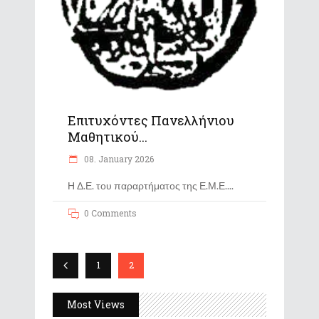
Επιτυχόντες Πανελλήνιου
Μαθητικού...
08. January 2026
Η Δ.Ε. του παραρτήματος της Ε.Μ.Ε.
0 Comments
1
2
Most Views