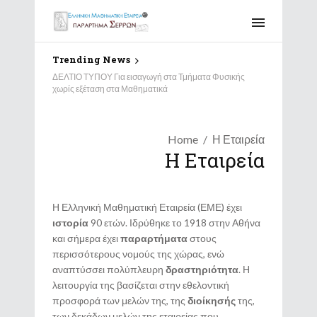
Trending News
ΔΕΛΤΙΟ ΤΥΠΟΥ Για εισαγωγή στα Τμήματα Φυσικής
χωρίς εξέταση στα Μαθηματικά
Home
Η Εταιρεία
Η Εταιρεία
Η Ελληνική Μαθηματική Εταιρεία (ΕΜΕ) έχει
ιστορία
90 ετών. Ιδρύθηκε το 1918 στην Αθήνα
και σήμερα έχει
παραρτήματα
στους
περισσότερους νομούς της χώρας, ενώ
αναπτύσσει πολύπλευρη
δραστηριότητα
. Η
λειτουργία της βασίζεται στην εθελοντική
προσφορά των μελών της, της
διοίκησής
της,
των δεκάδων μελών της εταιρείας που