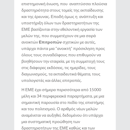
επιστημονική ένωση, που αναπτύσσει πλούσια
δραστηριότητα στους τομείς της εκπαίδευσης
και της έρευνας. Επειδή όμως η ανάπτυξη και
υποστήριξη όλων των δραστηριοτήτων της
ΕΜΕ βασίζονται στην εθελοντική εργασία των
μελών της, που συμμετέχουν σε μια σειρά
ανοικτών
Επιτροπών
σχετικών με αυτές,
υπάρχει πάντα μια “ανοικτή” πρόσκληση προς
όλους τους συναδέλφους που επιθυμούν να
βοηθήσουν την εταιρεία, με τη συμμετοχή τους
στις διάφορες εκδόσεις, τις ημερίδες, τους
διαγωνισμούς, τα εκπαιδευτικά θέματα, τους
υπολογιστές και άλλες επιτροπές.
Η ΕΜΕ έχει σήμερα περισσότερα από 15000
μέλη και 34 περιφερειακά παραρτήματα, με μια
σημαντική παρουσία στο πεδίο της επιστήμης
και του πολιτισμού. Ο αριθμός νέων μελών
αναμένεται να αυξηθεί, δεδομένου ότι υπάρχει
μια συστηματική προώθηση των
δραστηριοτήτων της ΕΜΕ καθώς και των