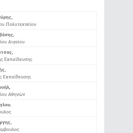
ύρης,
ου Πολυτεχνείου
βάσης,
ίου Αιγαίου
τσας,
ής Εκπαίδευσης
ής,
ς Εκπαίδευσης
υήλ,
ίου Αθηνών
γλου
,
ουλος
ργης,
ύμβουλος