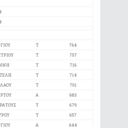
0
0
ΓΙΟΥ
Τ
764
ΤΡΙΟΥ
Τ
757
ΝΝΗ
Τ
716
ΤΕΛΗ
Τ
714
ΛΑΟΥ
Τ
701
ΡΤΟΥ
Α
683
ΡΑΤΟΥΣ
Τ
679
ΥΡΟΥ
Τ
657
ΓΙΟΥ
Α
644