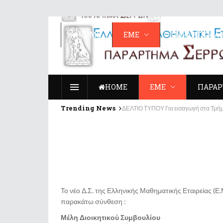
ΗΟΜΕ
ΕΜΕ
ΠΑΡΑΡΤΗΜΑ 
ΗΟΜΕ
ΕΜΕ
ΠΑΡΑΡ
Trending News
ΔΕΛΤΙΟ ΤΥΠΟΥ Για εισαγωγή στα Τμή
Αποτελέσματα Διαγωνισμού “Παιχν
Το νέο Δ.Σ. της Ελληνικής Μαθηματικής Εταιρείας (
παρακάτω σύνθεση :
Μέλη Διοικητικού Συμβουλίου