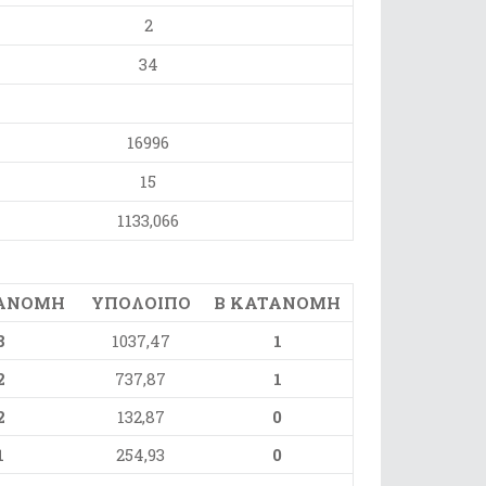
2
34
16996
15
1133,066
ΑΝΟΜΗ
ΥΠΟΛΟΙΠΟ
B KATANOMH
8
1037,47
1
2
737,87
1
2
132,87
0
1
254,93
0